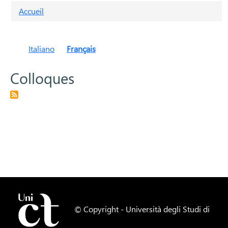
Fil d'Ariane
Accueil
Italiano
Français
Colloques
© Copyright -
Università degli Studi di