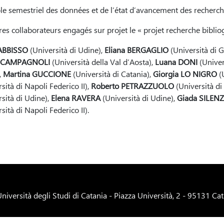
le semestriel des données et de l’état d’avancement des recherch
s collaborateurs engagés sur projet le « projet recherche bibliog
 ABBISSO
(Università di Udine),
Eliana BERGAGLIO
(Università di 
o CAMPAGNOLI
(Università della Val d’Aosta),
Luana DONI
(Univer
,
Martina GUCCIONE
(Università di Catania),
Giorgia LO NIGRO
(U
sità di Napoli Federico II),
Roberto PETRAZZUOLO
(Università di
rsità di Udine),
Elena RAVERA
(Università di Udine),
Giada SILENZ
sità di Napoli Federico II).
niversità degli Studi di Catania
- Piazza Università, 2 - 95131 Ca