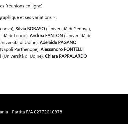
es (réunions en ligne)
raphique et ses variations » :
Genova),
Silvia BORASO
(Università di Genova),
sità di Torino),
Andrea FANTON
(Università di
niversità di Udine),
Adelaide PAGANO
 Napoli Parthenope),
Alessandro PONTELLI
I
(Università di Udine),
Chiara PAPPALARDO
tania - Partita IVA 02772010878