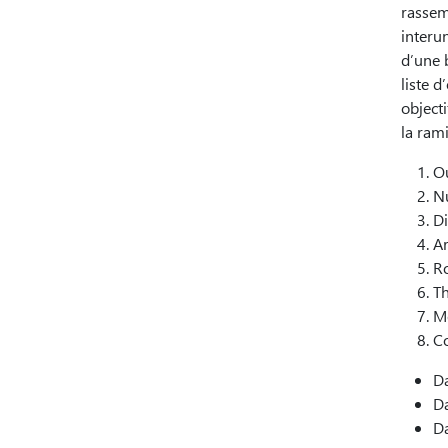
rassem
interun
d’une 
liste 
objecti
la ram
Ou
Nu
Di
Ar
Ro
Th
Mé
Co
Da
Da
Da