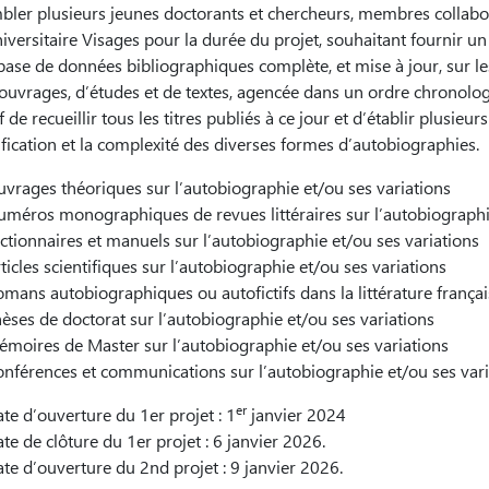
bler plusieurs jeunes doctorants et chercheurs, membres collabo
iversitaire Visages pour la durée du projet, souhaitant fournir un
base de données bibliographiques complète, et mise à jour, sur les
d’ouvrages, d’études et de textes, agencée dans un ordre chronolo
f de recueillir tous les titres publiés à ce jour et d’établir plus
ification et la complexité des diverses formes d’autobiographies.
vrages théoriques sur l’autobiographie et/ou ses variations
méros monographiques de revues littéraires sur l’autobiographie
ctionnaires et manuels sur l’autobiographie et/ou ses variations
ticles scientifiques sur l’autobiographie et/ou ses variations
mans autobiographiques ou autofictifs dans la littérature frança
èses de doctorat sur l’autobiographie et/ou ses variations
moires de Master sur l’autobiographie et/ou ses variations
nférences et communications sur l’autobiographie et/ou ses vari
er
te d’ouverture du 1er projet : 1
janvier 2024
te de clôture du 1er projet : 6 janvier 2026.
te d’ouverture du 2nd projet : 9 janvier 2026.