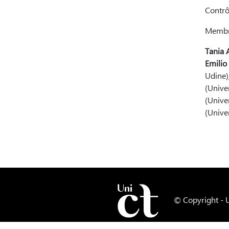
Contrô
Membre
Tania
Emili
Udine)
(Univer
(Unive
(Univer
© Copyright -
U